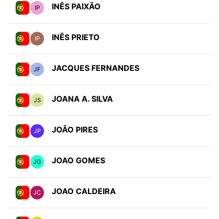
INÊS PAIXÃO
IP
INÊS PRIETO
IP
JACQUES FERNANDES
JF
JOANA A. SILVA
JS
JOÃO PIRES
JP
JOAO GOMES
JG
JOAO CALDEIRA
JC