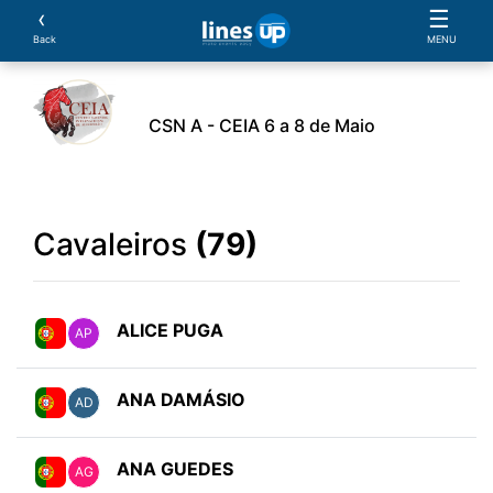
‹
☰
Back
MENU
CSN A - CEIA 6 a 8 de Maio
ento
Horário
Cavaleiros
Equipas
Cavalos
Cavaleiros
(79)
ALICE PUGA
AP
ANA DAMÁSIO
AD
ANA GUEDES
AG