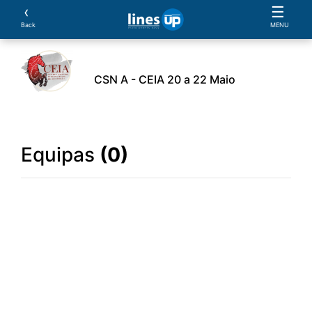
‹
☰
Back
MENU
CSN A - CEIA 20 a 22 Maio
rio
Cavaleiros
Equipas
Cavalos
Provas
Equipas
(0)