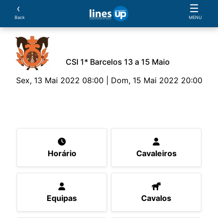
‹
☰
Back
MENU
CSI 1* Barcelos 13 a 15 Maio
Sex, 13 Mai 2022 08:00 | Dom, 15 Mai 2022 20:00
O Evento
Horário
Cavaleiros
Equipas
Cav
Horário
Cavaleiros
Equipas
Cavalos