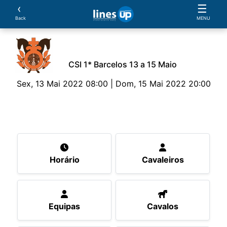
‹
☰
Back
MENU
CSI 1* Barcelos 13 a 15 Maio
Sex, 13 Mai 2022 08:00 | Dom, 15 Mai 2022 20:00
O Evento
Horário
Cavaleiros
Equipas
Cav
Horário
Cavaleiros
Equipas
Cavalos