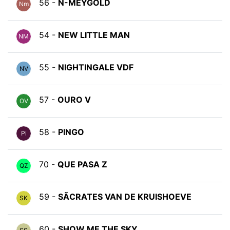
56 -
N-MEYGOLD
Nm
54 -
NEW LITTLE MAN
NM
55 -
NIGHTINGALE VDF
NV
57 -
OURO V
OV
58 -
PINGO
Pi
70 -
QUE PASA Z
QZ
59 -
SÃCRATES VAN DE KRUISHOEVE
SK
60 -
SHOW ME THE SKY