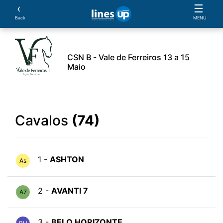
‹
☰
Back
MENU
CSN B - Vale de Ferreiros 13 a 15
Maio
rio
Cavaleiros
Cavalos
Provas
Classificaçõ
Cavalos
(74)
1 -
ASHTON
As
2 -
AVANTI 7
A7
3 -
BELO HORIZONTE