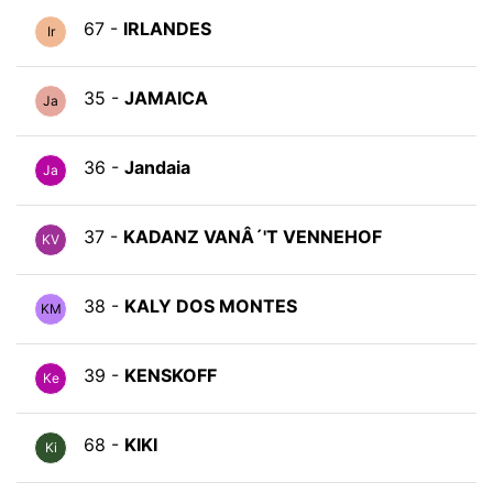
67 -
IRLANDES
Ir
35 -
JAMAICA
Ja
36 -
Jandaia
Ja
37 -
KADANZ VANÂ´'T VENNEHOF
KV
38 -
KALY DOS MONTES
KM
39 -
KENSKOFF
Ke
68 -
KIKI
Ki