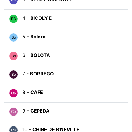
BH
4 -
BICOLY D
BD
5 -
Bolero
Bo
6 -
BOLOTA
Bo
7 -
BORREGO
Bo
8 -
CAFÉ
Ca
9 -
CEPEDA
Ce
10 -
CHINE DE B'NEVILLE
CB