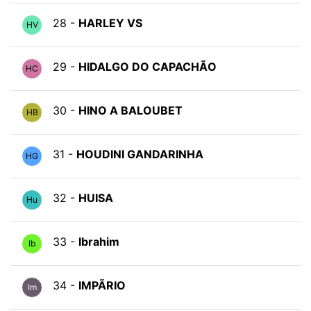
28 -
HARLEY VS
HV
29 -
HIDALGO DO CAPACHÃO
HC
30 -
HINO A BALOUBET
HB
31 -
HOUDINI GANDARINHA
HG
32 -
HUISA
Hu
33 -
Ibrahim
Ib
34 -
IMPÃRIO
Im