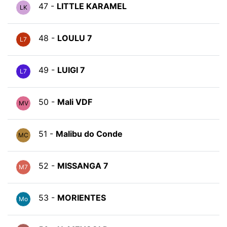
47 -
LITTLE KARAMEL
LK
48 -
LOULU 7
L7
49 -
LUIGI 7
L7
50 -
Mali VDF
MV
51 -
Malibu do Conde
MC
52 -
MISSANGA 7
M7
53 -
MORIENTES
Mo