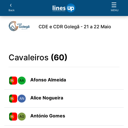
‹
☰
Back
MENU
CDE e CDR Golegã - 21 a 22 Maio
ento
Horário
Cavaleiros
Cavalos
Provas
Cavaleiros
(60)
Afonso Almeida
AA
Alice Nogueira
AN
António Gomes
AG