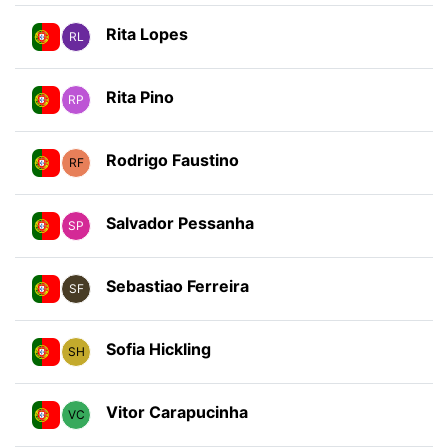
Rita Lopes
RL
Rita Pino
RP
Rodrigo Faustino
RF
Salvador Pessanha
SP
Sebastiao Ferreira
SF
Sofia Hickling
SH
Vitor Carapucinha
VC