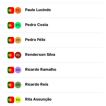
Paulo Lucindo
PL
Pedro Costa
PC
Pedro Félix
PF
Renderson Silva
RS
Ricardo Ramalho
RR
Ricardo Reis
RR
Rita Assunção
RA