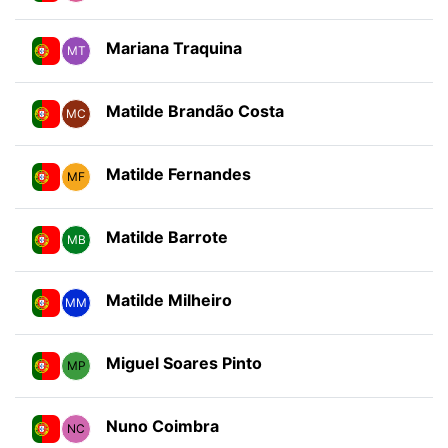
Mariana Traquina
MT
Matilde Brandão Costa
MC
Matilde Fernandes
MF
Matilde Barrote
MB
Matilde Milheiro
MM
Miguel Soares Pinto
MP
Nuno Coimbra
NC