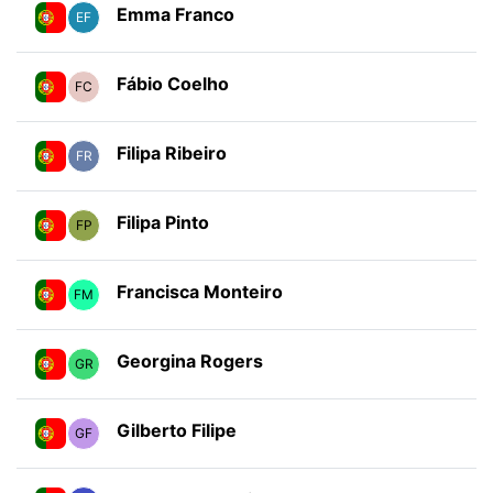
Emma Franco
EF
Fábio Coelho
FC
Filipa Ribeiro
FR
Filipa Pinto
FP
Francisca Monteiro
FM
Georgina Rogers
GR
Gilberto Filipe
GF