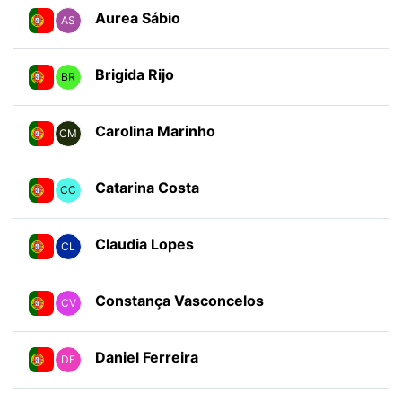
Aurea Sábio
AS
Brigida Rijo
BR
Carolina Marinho
CM
Catarina Costa
CC
Claudia Lopes
CL
Constança Vasconcelos
CV
Daniel Ferreira
DF