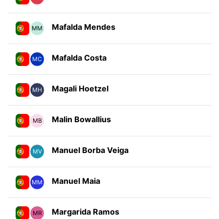
Mafalda Mendes
MM
Mafalda Costa
MC
Magali Hoetzel
MH
Malin Bowallius
MB
Manuel Borba Veiga
MV
Manuel Maia
MM
Margarida Ramos
MR