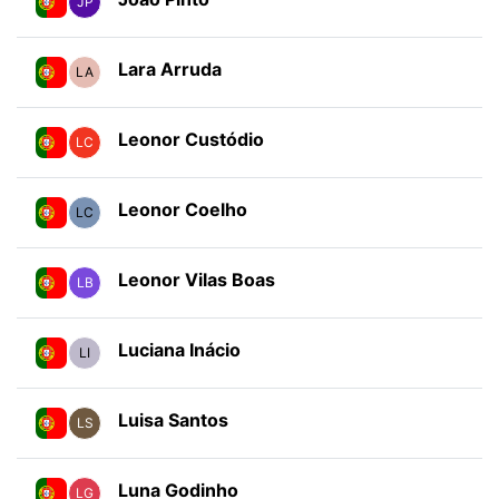
JP
Lara Arruda
LA
Leonor Custódio
LC
Leonor Coelho
LC
Leonor Vilas Boas
LB
Luciana Inácio
LI
Luisa Santos
LS
Luna Godinho
LG