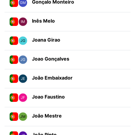
Gonçalo Monteiro
GM
Inês Melo
IM
Joana Girao
JG
Joao Gonçalves
JG
João Embaixador
JE
Joao Faustino
JF
João Mestre
JM
João Pinto