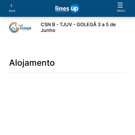
‹
☰
Back
MENU
CSN B - TJUV - GOLEGÃ 3 a 5 de
Junho
ssificações
Parcerias
Alojamento
Documentos
Alojamento