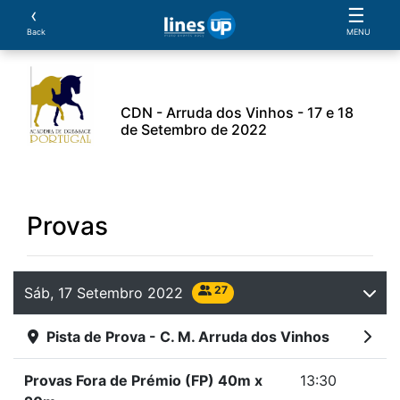
‹
☰
Back
MENU
CDN - Arruda dos Vinhos - 17 e 18
de Setembro de 2022
leiros
Cavalos
Provas
Parcerias
Document
Provas
27
Sáb, 17 Setembro 2022
Pista de Prova - C. M. Arruda dos Vinhos
Provas Fora de Prémio (FP) 40m x
13:30