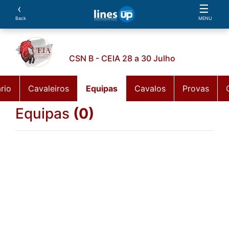
‹
☰
Back
MENU
CSN B - CEIA 28 a 30 Julho
rio
Cavaleiros
Equipas
Cavalos
Provas
Equipas
(0)