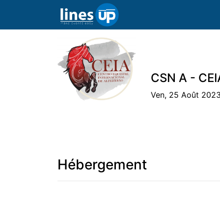
CSN A - CEI
Ven, 25 Août 2023
L'Evénement
Horaire
Athlètes
Éq
Hébergement