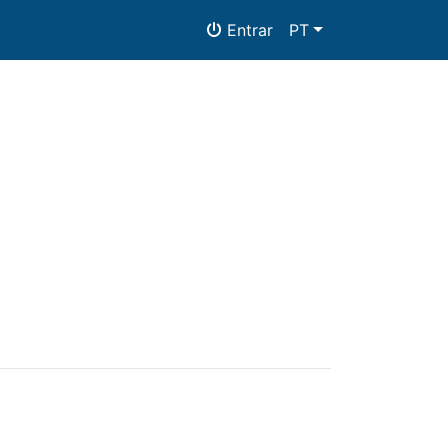
Entrar
PT
as
Alojamento
Documentos