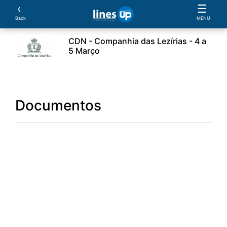
‹
☰
Back
MENU
CDN - Companhia das Lezírias - 4 a
5 Março
ssificações
Parcerias
Alojamento
Documentos
Documentos