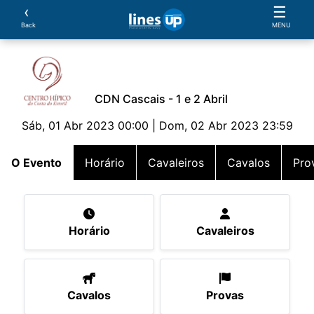
‹
☰
Back
MENU
CDN Cascais - 1 e 2 Abril
Sáb, 01 Abr 2023 00:00 | Dom, 02 Abr 2023 23:59
O Evento
Horário
Cavaleiros
Cavalos
Pro
Horário
Cavaleiros
Cavalos
Provas