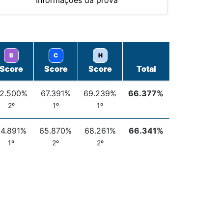
Informações da prova
B
C
H
Score
Score
Score
Total
2.500%
67.391%
69.239%
66.377%
2º
1º
1º
4.891%
65.870%
68.261%
66.341%
1º
2º
2º