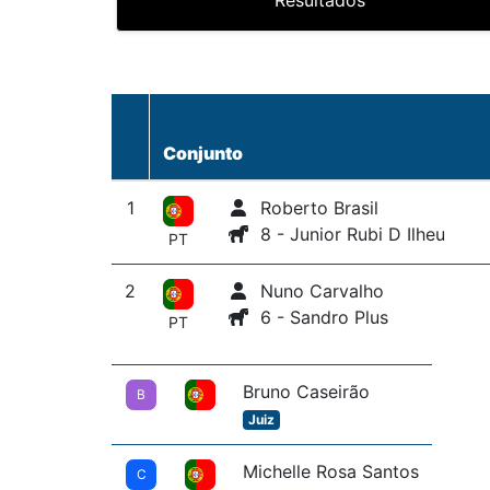
Resultados
Conjunto
1
Roberto Brasil
8 - Junior Rubi D Ilheu
PT
2
Nuno Carvalho
6 - Sandro Plus
PT
Bruno Caseirão
B
Juiz
Michelle Rosa Santos
C