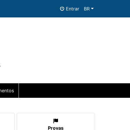
Entrar
BR
3
entos
Provas