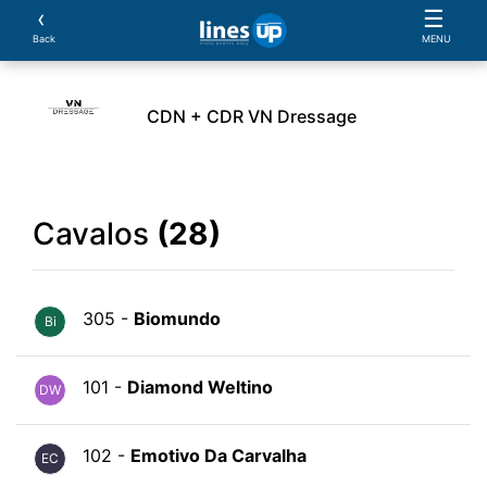
‹
☰
Back
MENU
CDN + CDR VN Dressage
rio
Cavaleiros
Cavalos
Provas
Parcerias
Cavalos
(28)
305 -
Biomundo
Bi
101 -
Diamond Weltino
DW
102 -
Emotivo Da Carvalha
EC