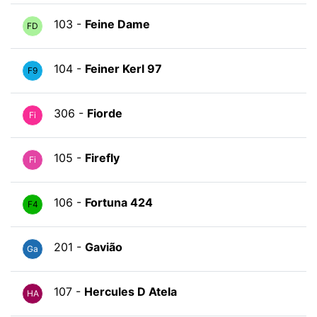
103 -
Feine Dame
FD
104 -
Feiner Kerl 97
F9
306 -
Fiorde
Fi
105 -
Firefly
Fi
106 -
Fortuna 424
F4
201 -
Gavião
Ga
107 -
Hercules D Atela
HA