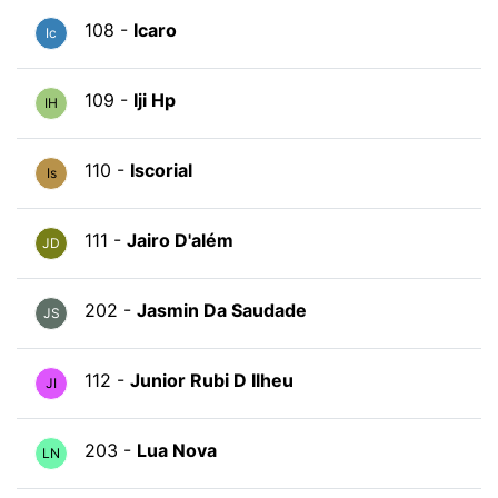
108 -
Icaro
Ic
109 -
Iji Hp
IH
110 -
Iscorial
Is
111 -
Jairo D'além
JD
202 -
Jasmin Da Saudade
JS
112 -
Junior Rubi D Ilheu
JI
203 -
Lua Nova
LN