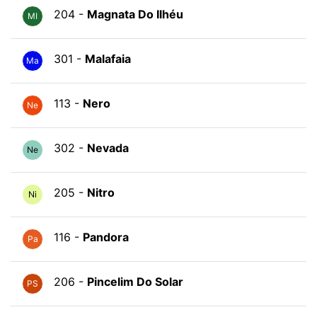
204 -
Magnata Do Ilhéu
MI
301 -
Malafaia
Ma
113 -
Nero
Ne
302 -
Nevada
Ne
205 -
Nitro
Ni
116 -
Pandora
Pa
206 -
Pincelim Do Solar
PS