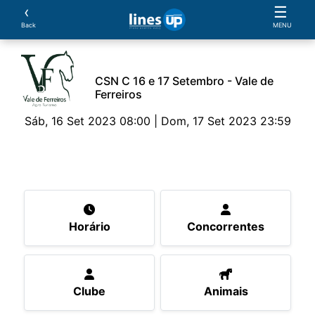
‹
☰
Back
MENU
CSN C 16 e 17 Setembro - Vale de
Ferreiros
Sáb, 16 Set 2023 08:00 | Dom, 17 Set 2023 23:59
O Evento
Horário
Concorrentes
Clube
An
Horário
Concorrentes
Clube
Animais