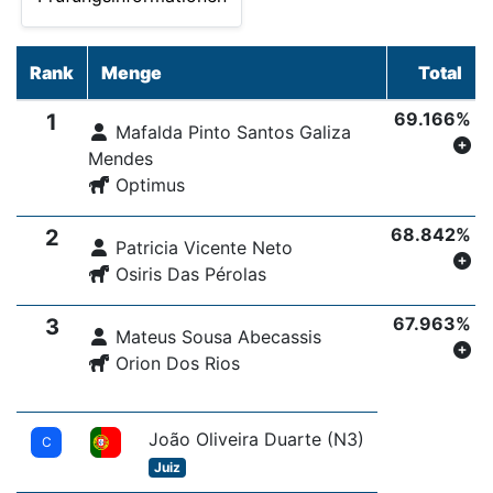
Rank
Menge
Total
69.166%
1
Mafalda Pinto Santos Galiza
Mendes
Optimus
68.842%
2
Patricia Vicente Neto
Osiris Das Pérolas
67.963%
3
Mateus Sousa Abecassis
Orion Dos Rios
João Oliveira Duarte (N3)
C
Juiz