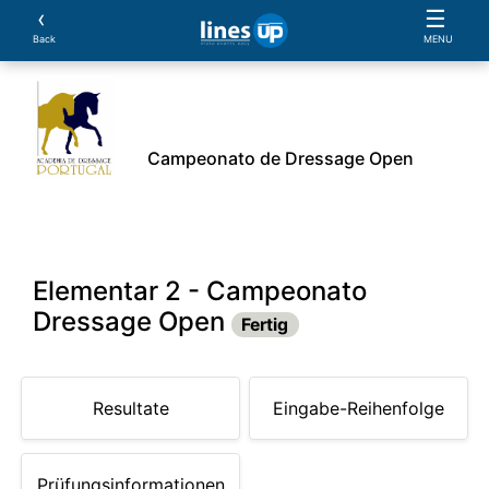
‹
☰
Back
MENU
Campeonato de Dressage Open
Athlet
Pferde
Beweis
Sponsoren
Documen
Elementar 2 - Campeonato
Dressage Open
Fertig
Resultate
Eingabe-Reihenfolge
Prüfungsinformationen