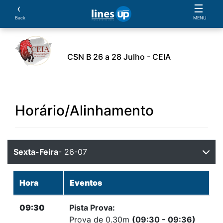
‹
☰
Back
MENU
CSN B 26 a 28 Julho - CEIA
O Evento
Horário
Cavaleiros
Equipas
Clu
Horário/Alinhamento
Sexta-Feira
- 26-07
Hora
Eventos
09:30
Pista Prova:
Prova de 0.30m
(09:30 - 09:36)