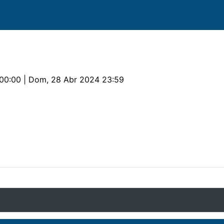
00:00 | Dom, 28 Abr 2024 23:59
valos
Provas
Parcerias
Alojamento
Documen