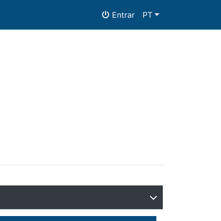
Entrar
PT
tos