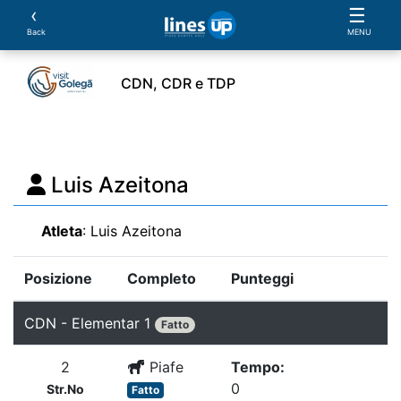
‹
☰
Back
MENU
CDN, CDR e TDP
L'Evento
Orario
Atleti
Cavalli
Prove:
Valu
Luis Azeitona
Atleta
: Luis Azeitona
Posizione
Completo
Punteggi
CDN - Elementar 1
Fatto
2
Piafe
Tempo:
0
Str.No
Fatto