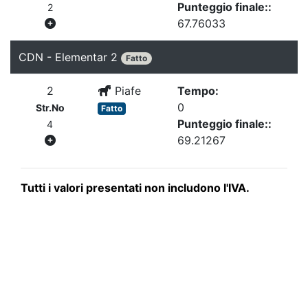
Punteggio finale::
2
67.76033
CDN - Elementar 2
Fatto
2
Piafe
Tempo:
0
Str.No
Fatto
Punteggio finale::
4
69.21267
Tutti i valori presentati non includono l'IVA.