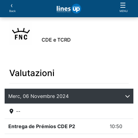
‹
☰
Back
MENU
CDE e TCRD
avalli
Prove:
Valutazioni
Sponsor
Mobile
Valutazioni
Merc, 06 Novembre 2024
--
Entrega de Prémios CDE P2
10:50