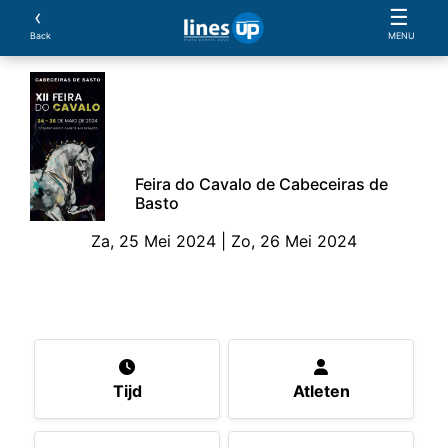
‹
☰
Back
MENU
Feira do Cavalo de Cabeceiras de
Basto
Za, 25 Mei 2024 | Zo, 26 Mei 2024
Het evenement
Tijd
Atleten
Paarden
Bewi
Tijd
Atleten