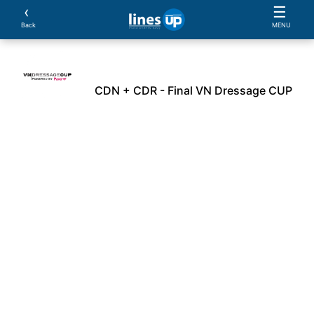
‹
☰
Back
MENU
CDN + CDR - Final VN Dressage CUP
avalos
Provas
Parcerias
Alojamento
Docume