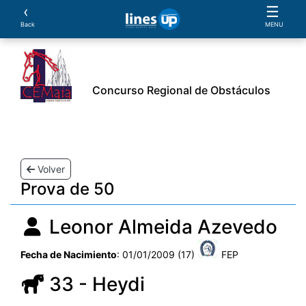
‹
☰
Back
MENU
Concurso Regional de Obstáculos
orario
Atletas
Caballos
Prueba
Patrocinio
Volver
Prova de 50
Leonor Almeida Azevedo
Fecha de Nacimiento
: 01/01/2009 (17)
FEP
33 - Heydi