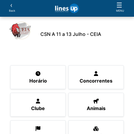
‹
☰
Back
MENU
CSN A 11 a 13 Julho - CEIA
O Evento
Horário
Concorrentes
Clube
Ani
Horário
Concorrentes
Clube
Animais