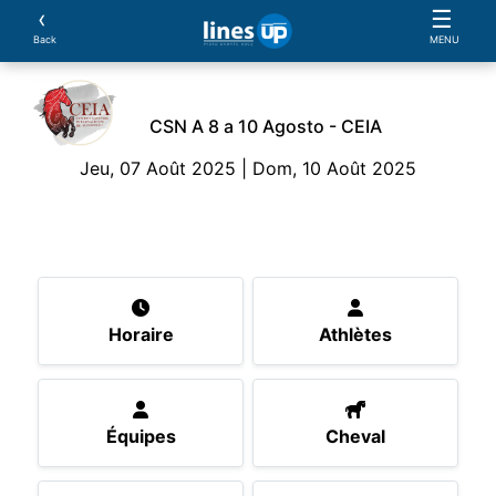
‹
☰
Back
MENU
CSN A 8 a 10 Agosto - CEIA
Jeu, 07 Août 2025 | Dom, 10 Août 2025
L'Evénement
Horaire
Athlètes
Équipes
Ch
Horaire
Athlètes
Équipes
Cheval