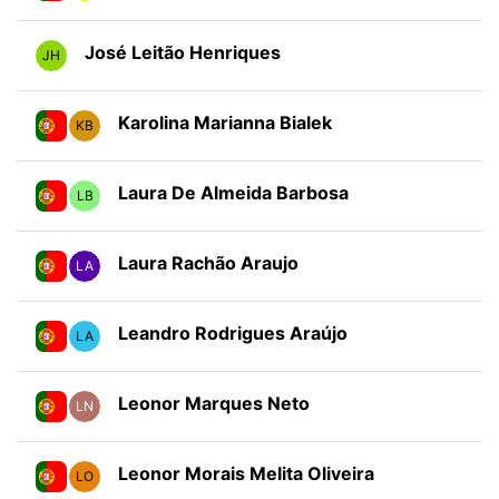
José Leitão Henriques
JH
Karolina Marianna Bialek
KB
Laura De Almeida Barbosa
LB
Laura Rachão Araujo
LA
Leandro Rodrigues Araújo
LA
Leonor Marques Neto
LN
Leonor Morais Melita Oliveira
LO