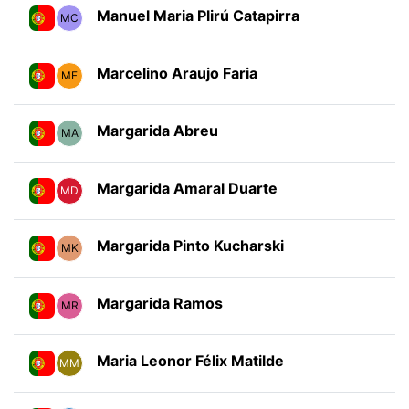
Manuel Maria Plirú Catapirra
MC
Marcelino Araujo Faria
MF
Margarida Abreu
MA
Margarida Amaral Duarte
MD
Margarida Pinto Kucharski
MK
Margarida Ramos
MR
Maria Leonor Félix Matilde
MM