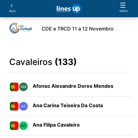
‹
☰
Back
MENU
CDE e TRCD 11 a 12 Novembro
ento
Horário
Cavaleiros
Cavalos
Provas
Cavaleiros
(133)
Afonso Alexandre Dores Mendes
AM
Ana Carina Teixeira Da Costa
AC
Ana Filipa Cavaleiro
AC