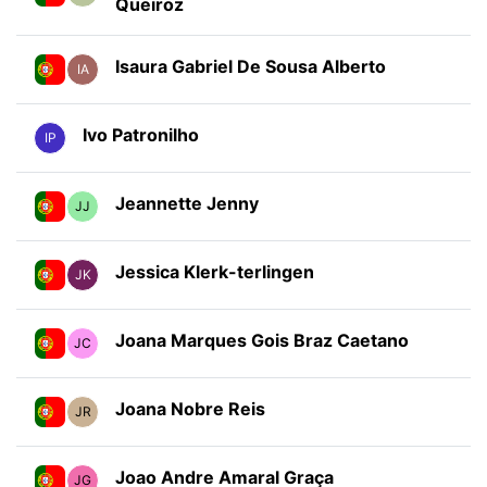
Queiroz
Isaura Gabriel De Sousa Alberto
IA
Ivo Patronilho
IP
Jeannette Jenny
JJ
Jessica Klerk-terlingen
JK
Joana Marques Gois Braz Caetano
JC
Joana Nobre Reis
JR
Joao Andre Amaral Graça
JG