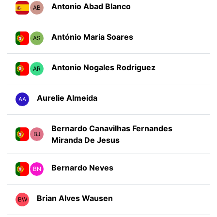
Antonio Abad Blanco
AB
António Maria Soares
AS
Antonio Nogales Rodriguez
AR
Aurelie Almeida
AA
Bernardo Canavilhas Fernandes
BJ
Miranda De Jesus
Bernardo Neves
BN
Brian Alves Wausen
BW