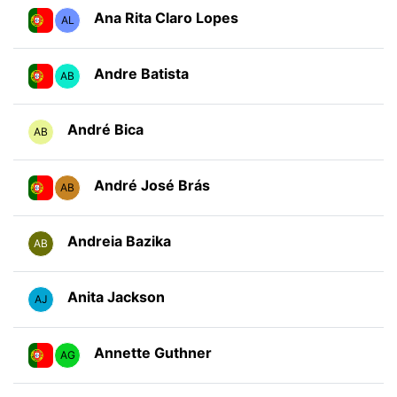
Ana Rita Claro Lopes
AL
Andre Batista
AB
André Bica
AB
André José Brás
AB
Andreia Bazika
AB
Anita Jackson
AJ
Annette Guthner
AG