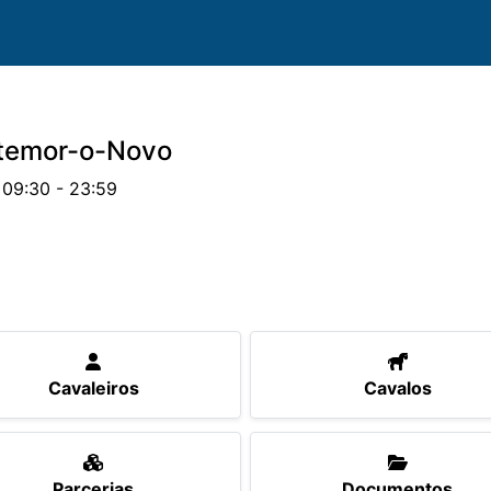
temor-o-Novo
 09:30 - 23:59
valos
Provas
Classificações
Parcerias
Docu
Cavaleiros
Cavalos
Parcerias
Documentos