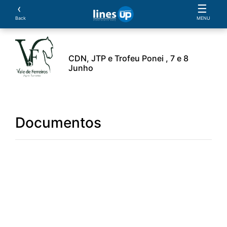
‹
☰
Back
MENU
CDN, JTP e Trofeu Ponei , 7 e 8
Junho
elingen
Sponsors
Accommodatie
Documentos
Documentos