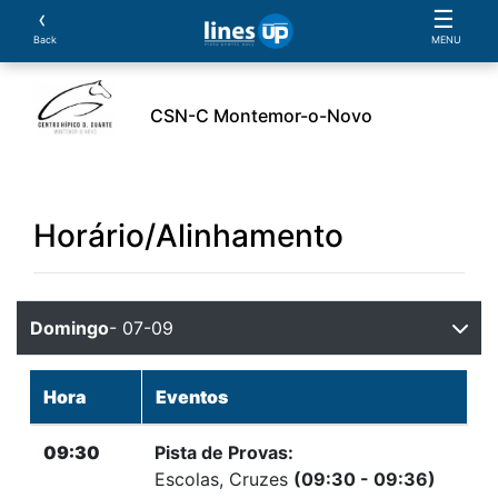
‹
☰
Back
MENU
CSN-C Montemor-o-Novo
O Evento
Horário
Cavaleiros
Cavalos
Pro
Horário/Alinhamento
Domingo
- 07-09
Hora
Eventos
09:30
Pista de Provas:
Escolas, Cruzes
(09:30 - 09:36)