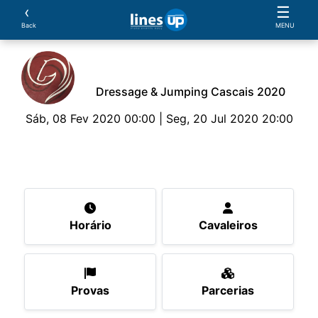
‹
☰
Back
MENU
Dressage & Jumping Cascais 2020
Sáb, 08 Fev 2020 00:00 | Seg, 20 Jul 2020 20:00
O Evento
Horário
Cavaleiros
Provas
Parce
Horário
Cavaleiros
Provas
Parcerias