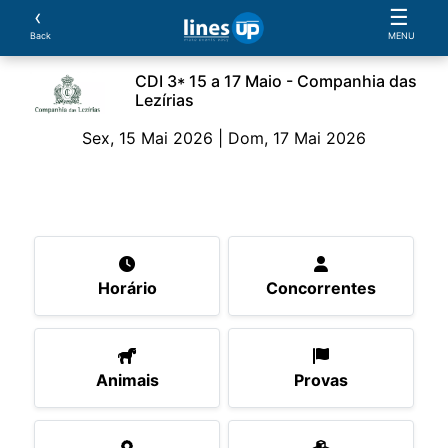
‹
☰
Back
MENU
CDI 3* 15 a 17 Maio - Companhia das
Lezírias
Sex, 15 Mai 2026 | Dom, 17 Mai 2026
O Evento
Horário
Concorrentes
Animais
P
Horário
Concorrentes
Animais
Provas