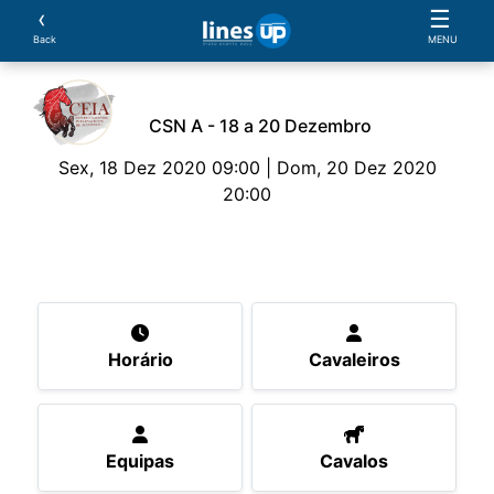
‹
☰
Back
MENU
CSN A - 18 a 20 Dezembro
Sex, 18 Dez 2020 09:00 | Dom, 20 Dez 2020
20:00
O Evento
Horário
Cavaleiros
Equipas
Cav
Horário
Cavaleiros
Equipas
Cavalos