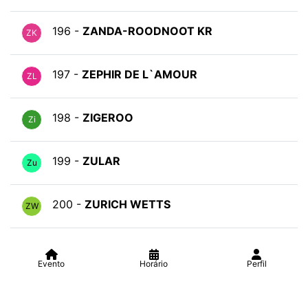
196 -
ZANDA-ROODNOOT KR
ZK
197 -
ZEPHIR DE L`AMOUR
ZL
198 -
ZIGEROO
Zi
199 -
ZULAR
Zu
200 -
ZURICH WETTS
ZW
Evento
Horário
Perfil