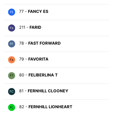
77 -
FANCY ES
FE
211 -
FARID
Fa
78 -
FAST FORWARD
FF
79 -
FAVORITA
Fa
80 -
FELIBERLINA T
FT
81 -
FERNHILL CLOONEY
FC
82 -
FERNHILL LIONHEART
FL