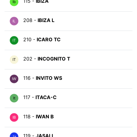
115 -
IBIZA
Ib
208 -
IBIZA L
IL
210 -
ICARO TC
IT
202 -
INCOGNITO T
IT
116 -
INVITO WS
IW
117 -
ITACA-C
It
118 -
IWAN B
IB
119 -
JASALL
Ja