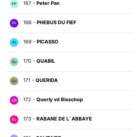
167 -
Peter Pan
PP
168 -
PHEBUS DU FIEF
PF
169 -
PICASSO
Pi
170 -
QUABIL
Qu
171 -
QUERIDA
Qu
172 -
Querly vd Bisschop
QB
173 -
RABANE DE L`ABBAYE
RL