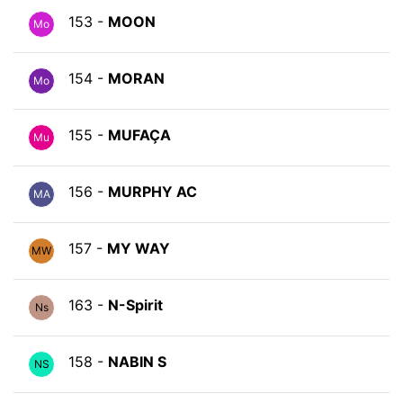
153 -
MOON
Mo
154 -
MORAN
Mo
155 -
MUFAÇA
Mu
156 -
MURPHY AC
MA
157 -
MY WAY
MW
163 -
N-Spirit
Ns
158 -
NABIN S
NS