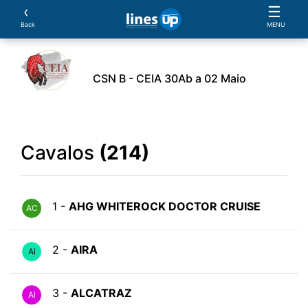
‹
☰
Back
MENU
CSN B - CEIA 30Ab a 02 Maio
leiros
Equipas
Cavalos
Provas
Classificaçõ
Cavalos
(214)
1 -
AHG WHITEROCK DOCTOR CRUISE
AC
2 -
AIRA
Ai
3 -
ALCATRAZ
Al