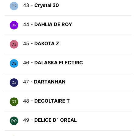
43 -
Crystal 20
C2
44 -
DAHLIA DE ROY
DR
45 -
DAKOTA Z
DZ
46 -
DALASKA ELECTRIC
DE
47 -
DARTANHAN
Da
48 -
DECOLTAIRE T
DT
49 -
DELICE D´ OREAL
DO