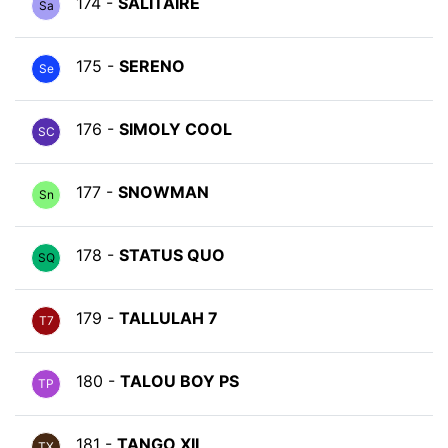
174 -
SALITAIRE
Sa
175 -
SERENO
Se
176 -
SIMOLY COOL
SC
177 -
SNOWMAN
Sn
178 -
STATUS QUO
SQ
179 -
TALLULAH 7
T7
180 -
TALOU BOY PS
TP
181 -
TANGO XII
TX