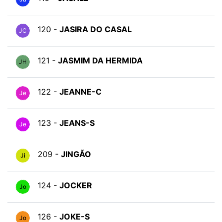
120 -
JASIRA DO CASAL
JC
121 -
JASMIM DA HERMIDA
JH
122 -
JEANNE-C
Je
123 -
JEANS-S
Je
209 -
JINGÃO
Ji
124 -
JOCKER
Jo
126 -
JOKE-S
Jo