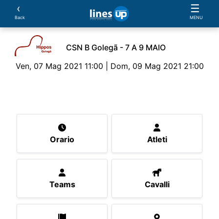
‹
☰
Back
MENU
CSN B Golegã - 7 A 9 MAIO
Ven, 07 Mag 2021 11:00 | Dom, 09 Mag 2021 21:00
L'Evento
Orario
Atleti
Teams
Cavalli
P
Orario
Atleti
Teams
Cavalli