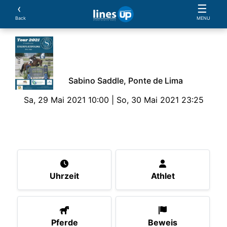
‹
☰
Back
MENU
Sabino Saddle, Ponte de Lima
Sa, 29 Mai 2021 10:00 | So, 30 Mai 2021 23:25
Die Veranstaltung
Uhrzeit
Athlet
Pferde
B
Uhrzeit
Athlet
Pferde
Beweis