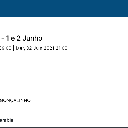
- 1 e 2 Junho
09:00 | Mer, 02 Juin 2021 21:00
eval
Essais
Notes
Sponsors
Documentos
ra GONÇALINHO
emble