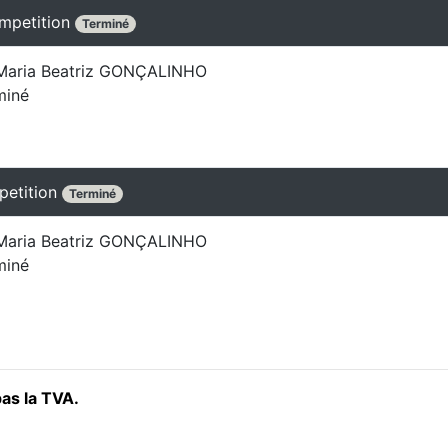
ompetition
Terminé
aria Beatriz GONÇALINHO
miné
petition
Terminé
aria Beatriz GONÇALINHO
miné
pas la TVA.