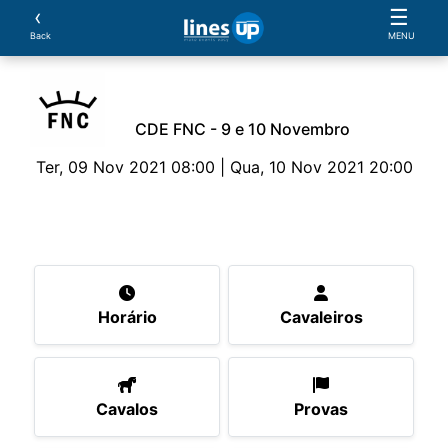
‹
☰
Back
MENU
CDE FNC - 9 e 10 Novembro
Ter, 09 Nov 2021 08:00 | Qua, 10 Nov 2021 20:00
O Evento
Horário
Cavaleiros
Cavalos
Pro
Horário
Cavaleiros
Cavalos
Provas