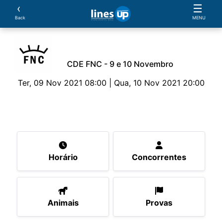
‹
☰
Back
MENU
CDE FNC - 9 e 10 Novembro
Ter, 09 Nov 2021 08:00 | Qua, 10 Nov 2021 20:00
O Evento
Horário
Concorrentes
Animais
P
Horário
Concorrentes
Animais
Provas