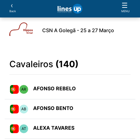
‹
☰
Back
MENU
CSN A Golegã - 25 a 27 Março
ento
Horário
Cavaleiros
Equipas
Cavalos
Cavaleiros
(140)
AFONSO REBELO
AR
AFONSO BENTO
AB
ALEXA TAVARES
AT