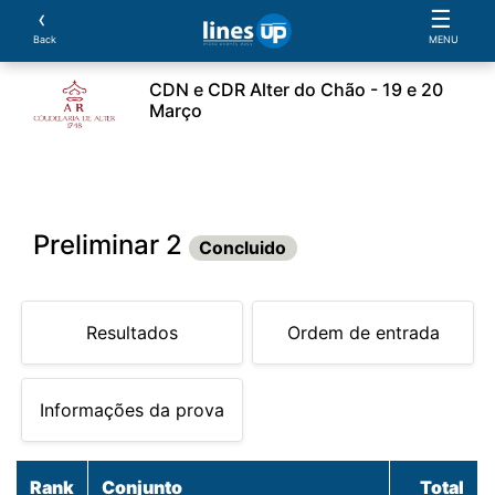
‹
☰
Back
MENU
CDN e CDR Alter do Chão - 19 e 20
Março
leiros
Cavalos
Provas
Parcerias
Document
Preliminar 2
Concluido
Resultados
Ordem de entrada
Informações da prova
Rank
Conjunto
Total