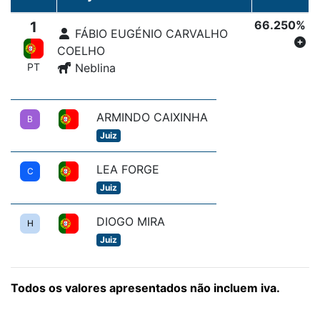
66.250%
1
FÁBIO EUGÉNIO CARVALHO
COELHO
PT
Neblina
ARMINDO CAIXINHA
B
Juiz
LEA FORGE
C
Juiz
DIOGO MIRA
H
Juiz
Todos os valores apresentados não incluem iva.