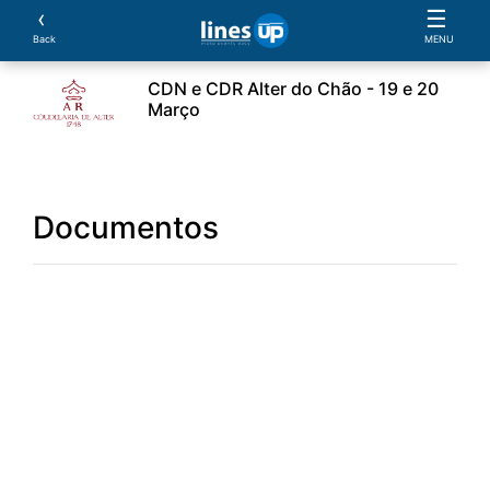
‹
☰
Back
MENU
CDN e CDR Alter do Chão - 19 e 20
Março
Atleti
Cavalli
Prove:
Sponsor
Documentos
Documentos