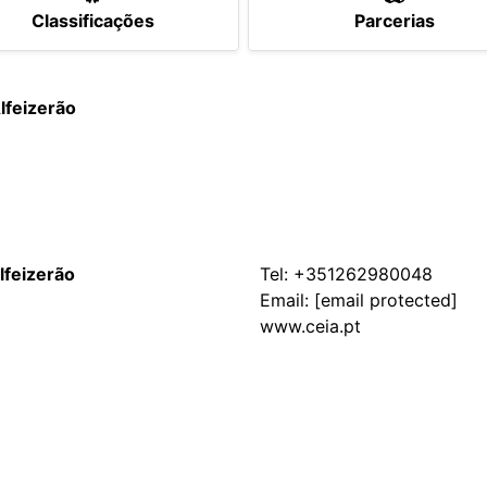
Classificações
Parcerias
lfeizerão
lfeizerão
Tel:
+351262980048
Email:
[email protected]
www.ceia.pt