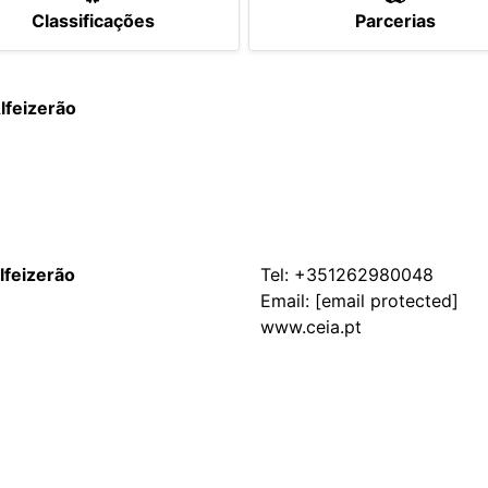
Classificações
Parcerias
lfeizerão
lfeizerão
Tel:
+351262980048
Email:
[email protected]
www.ceia.pt