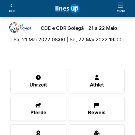
‹
☰
Back
MENU
CDE e CDR Golegã - 21 a 22 Maio
Sa, 21 Mai 2022 08:00 | So, 22 Mai 2022 19:00
Die Veranstaltung
Uhrzeit
Athlet
Pferde
B
Uhrzeit
Athlet
Pferde
Beweis