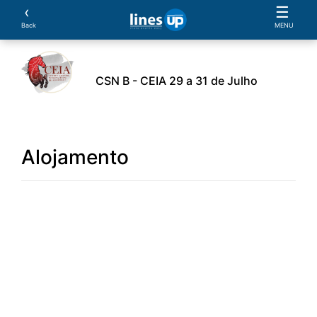
‹
☰
Back
MENU
CSN B - CEIA 29 a 31 de Julho
ssificações
Parcerias
Alojamento
Documentos
Alojamento