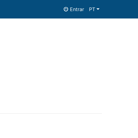
Entrar
PT
as
Alojamento
Documentos