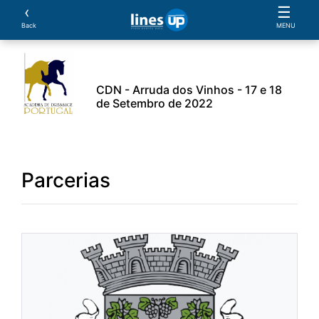
‹
☰
Back
MENU
CDN - Arruda dos Vinhos - 17 e 18
de Setembro de 2022
ros
Cavalos
Provas
Parcerias
Documentos
Parcerias