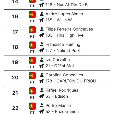
14
128 - Nur-Al-Din De B
PT
Andre Lopes Simao
16
155 - Willis W
PT
Filipe Ferreira Gonçalves
17
103 - Hhs High Five
PT
Francisco Fleming
18
127 - Nolimit Ps Z
PT
Ivo Carvalho
19
21 - C`Est Moi
PT
Carolina Gonçalves
20
178 - CARLTON DU FRIOU
PT
Rafael Rodrigues
21
53 - Edison
PT
Pedro Manso
22
58 - Enzokranich
PT