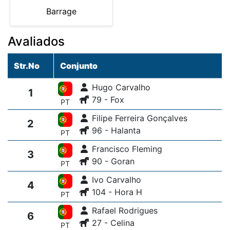
Barrage
Avaliados
Str.No
Conjunto
Hugo Carvalho
1
79 - Fox
PT
Filipe Ferreira Gonçalves
2
96 - Halanta
PT
Francisco Fleming
3
90 - Goran
PT
Ivo Carvalho
4
104 - Hora H
PT
Rafael Rodrigues
6
27 - Celina
PT