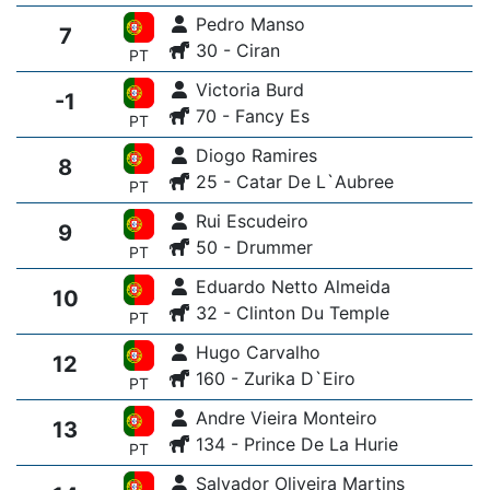
Pedro Manso
7
30 - Ciran
PT
Victoria Burd
-1
70 - Fancy Es
PT
Diogo Ramires
8
25 - Catar De L`Aubree
PT
Rui Escudeiro
9
50 - Drummer
PT
Eduardo Netto Almeida
10
32 - Clinton Du Temple
PT
Hugo Carvalho
12
160 - Zurika D`Eiro
PT
Andre Vieira Monteiro
13
134 - Prince De La Hurie
PT
Salvador Oliveira Martins