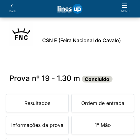
‹
☰
Back
MENU
CSN E (Feira Nacional do Cavalo)
ário
Cavaleiros
Provas
Parcerias
Document
Prova nº 19 - 1.30 m
Concluido
Resultados
Ordem de entrada
Informações da prova
1º Mão